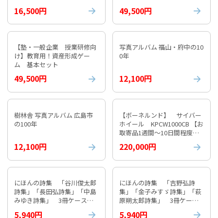
16,500円
49,500円
【塾・一般企業 授業研修向
写真アルバム 福山・府中の10
け】教育用！資産形成ゲー
0年
ム 基本セット
49,500円
12,100円
樹林舎 写真アルバム 広島市
【ボーネルンド】 サイバー
の100年
ホイール KPCW1000CB 【お
取寄品1週間～10日間程度か
かります】 紹介動画付
12,100円
220,000円
にほんの詩集 「谷川俊太郎
にほんの詩集 「吉野弘詩
詩集」「長田弘詩集」「中島
集」「金子みすゞ詩集」「萩
みゆき詩集」 3冊ケース入
原朔太郎詩集」 3冊ケース
り①
入り⓶
5,940円
5,940円