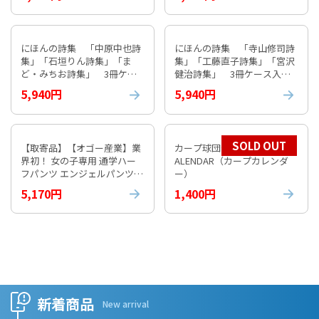
にほんの詩集 「中原中也詩
にほんの詩集 「寺山修司詩
集」「石垣りん詩集」「ま
集」「工藤直子詩集」「宮沢
ど・みちお詩集」 3冊ケー
健治詩集」 3冊ケース入り
ス入り③
④
5,940円
5,940円
SOLD OUT
【取寄品】【オゴー産業】業
カープ球団公式 2026 CARP C
界初！ 女の子専用 通学ハー
ALENDAR（カープカレンダ
フパンツ エンジェルパンツ
ー）
【通常納期1週間程度】
5,170円
1,400円
新着商品
New arrival