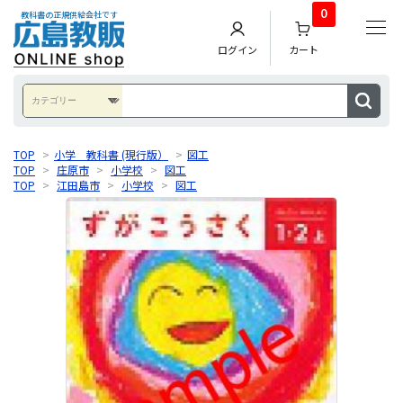
0
教科書の正規供給会社です
ログイン
カート
TOP
>
小学 教科書 (現行版）
>
図工
TOP
>
庄原市
>
小学校
>
図工
TOP
>
江田島市
>
小学校
>
図工
TOP
>
広島市
>
小学校
>
図工
TOP
>
安芸郡
>
小学校
>
図工
TOP
>
竹原市
>
小学校
>
図工
TOP
>
豊田郡
>
小学校
>
図工
TOP
>
福山市
>
小学校
>
図工
TOP
>
府中市
>
小学校
>
図工
TOP
>
海外子女用教科書
>
小学校
>
図工