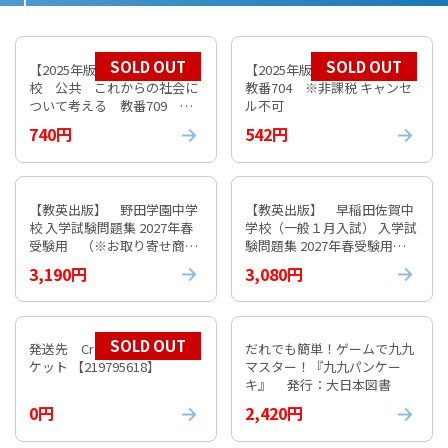
SOLD OUT
SOLD OUT
【2025年版】 数研 高等学
【2025年版】 数研 倫理
校 公共 これからの社会に
教番704 ※非課税 キャンセ
ついて考える 教番709 ※
ル不可
非課税 キャンセル不可
740円
542円
【教英出版】 野田学園中学
【教英出版】 早稲田佐賀中
校 入学試験問題集 2027年春
学校（一般１月入試） 入学試
受験用 （※お取り寄せ商
験問題集 2027年春受験用
品）
（※お取り寄せ商品）
3,190円
3,080円
SOLD OUT
発送先 Croatia 国際エアパ
だれでも簡単！ゲームで九九
ケット 【219795618】
マスター！『九九パンケー
キ』 発行：大日本図書
0円
2,420円