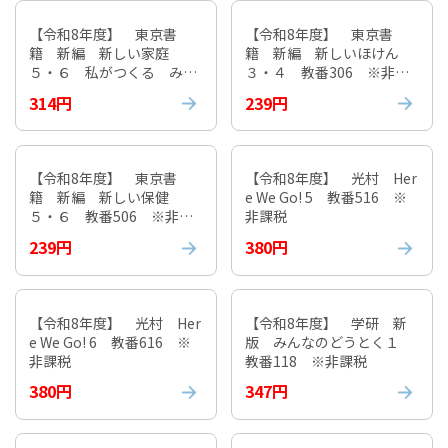
【令和8年度】 東京書
【令和8年度】 東京書
籍 新編 新しい家庭
籍 新編 新しいほけん
５・６ 私がつくる みん
３・４ 教番306 ※非課
なでつくる 明日をつく
税
314円
239円
る 教番503 ※非課税
【令和8年度】 東京書
【令和8年度】 光村 Her
籍 新編 新しい保健
e We Go! 5 教番516 ※
５・６ 教番506 ※非課
非課税
税
239円
380円
【令和8年度】 光村 Her
【令和8年度】 学研 新
e We Go! 6 教番616 ※
版 みんなのどうとく１
非課税
教番118 ※非課税
380円
347円