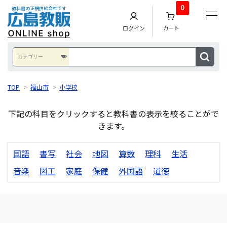
0
教科書の正規供給会社です
ログイン
カート
TOP
>
福山市
>
小学校
下記の科目をクリックすると教科書の表示を絞ることがで
きます。
国語
書写
社会
地図
算数
理科
生活
音楽
図工
家庭
保健
外国語
道徳