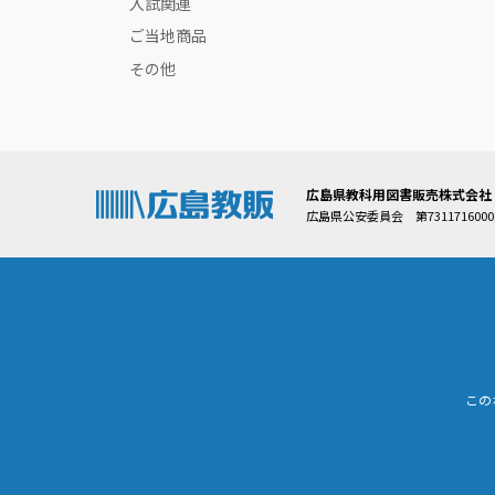
入試関連
ご当地商品
その他
広島県教科用図書販売株式会社
広島県公安委員会 第7311716000
この