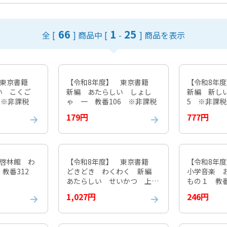
66
1
25
全 [
] 商品中
[
-
] 商品を表示
 東京書籍
【令和8年度】 東京書籍
【令和8年
い こくご
新編 あたらしい しょし
新編 新しい
 ※非課税
ゃ 一 教番106 ※非課税
5 ※非課税
179円
777円
 啓林館 わ
【令和8年度】 東京書籍
【令和8年
 教番312
どきどき わくわく 新編
小学音楽 
あたらしい せいかつ 上
もの１ 教番
教番117 ※非課税
1,027円
246円