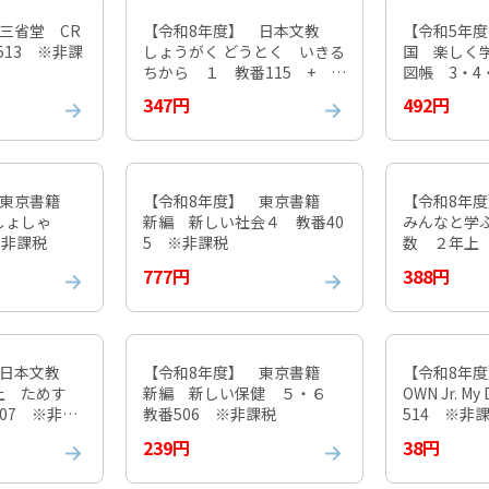
三省堂 CR
【令和8年度】 日本文教
【令和5年度
番513 ※非課
しょうがく どうとく いきる
国 楽しく
ちから １ 教番115 + ど
図帳 3・4
うとくノート 教番116 ※
02 ※非課
347円
492円
非課税
 東京書籍
【令和8年度】 東京書籍
【令和8年
しょしゃ
新編 新しい社会４ 教番40
みんなと学
※非課税
5 ※非課税
数 ２年上 
課税
777円
388円
 日本文教
【令和8年度】 東京書籍
【令和8年度
上 ためす
新編 新しい保健 ５・６
OWN Jr. My
07 ※非課
教番506 ※非課税
514 ※非
239円
38円