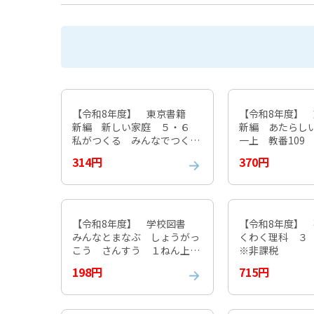
【令和8年度】 東京書籍
【令和8年度】
新編 新しい家庭 ５・６
新編 あたらし
私がつくる みんなでつく
一上 教番109
る 明日をつくる 教番503
314円
370円
※非課税
【令和8年度】 学校図書
【令和8年度】
みんなとまなぶ しょうがっ
くわく理科 ３
こう さんすう １ねん上
※非課税
教番116 ※非課税
198円
715円