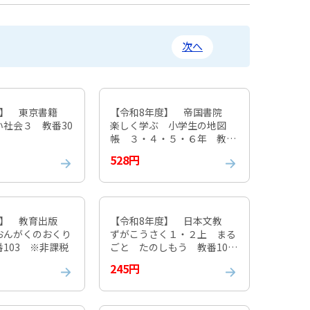
次へ
度】 東京書籍
【令和8年度】 帝国書院
社会３ 教番30
楽しく学ぶ 小学生の地図
帳 ３・４・５・６年 教番
304 ※非課税
528円
度】 教育出版
【令和8年度】 日本文教
おんがくのおくり
ずがこうさく１・２上 まる
103 ※非課税
ごと たのしもう 教番107
※非課税
245円