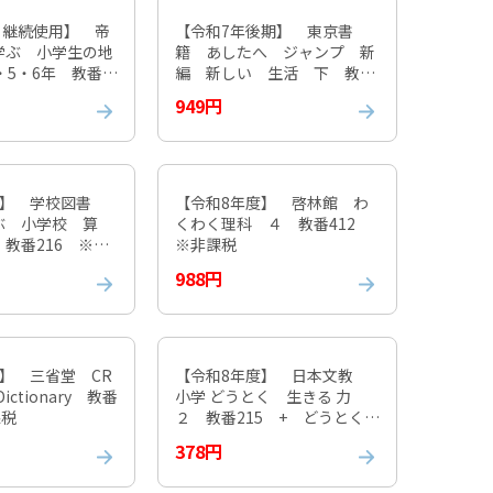
 継続使用】 帝
【令和7年後期】 東京書
学ぶ 小学生の地
籍 あしたへ ジャンプ 新
・5・6年 教番 3
編 新しい 生活 下 教番
税
118 ※非課税
949円
度】 学校図書
【令和8年度】 啓林館 わ
ぶ 小学校 算
くわく理科 ４ 教番412
教番216 ※非
※非課税
988円
】 三省堂 CR
【令和8年度】 日本文教
 Dictionary 教番
小学 どうとく 生きる 力
課税
２ 教番215 + どうとくノ
ート 教番216 ※非課税
378円