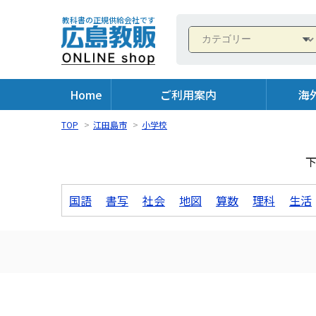
教科書の正規供給会社です
Home
ご利用案内
海
TOP
>
江田島市
>
小学校
国語
書写
社会
地図
算数
理科
生活