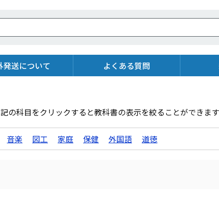
外発送について
よくある質問
下記の科目をクリックすると教科書の表示を絞ることができます
音楽
図工
家庭
保健
外国語
道徳