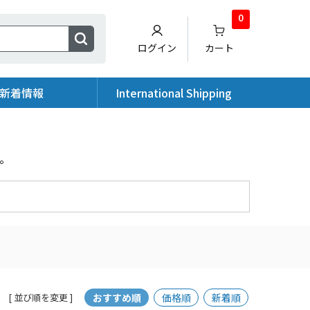
0
ログイン
カート
新着情報
International Shipping
。
おすすめ順
価格順
新着順
[ 並び順を変更 ]