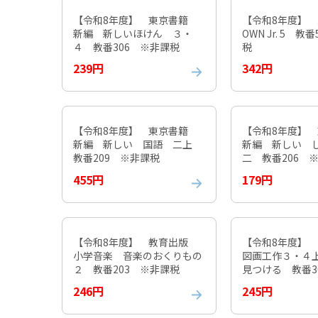
【令和8年度】 東京書籍
【令和8年度】 
新編 新しいほけん ３・
OWN Jr. 5 教
４ 教番306 ※非課税
税
239円
342円
【令和8年度】 東京書籍
【令和8年度】
新編 新しい 国語 二上
新編 新しい 
教番209 ※非課税
二 教番206 
455円
179円
【令和8年度】 教育出版
【令和8年度】
小学音楽 音楽のおくりもの
図画工作３・４
２ 教番203 ※非課税
見つける 教番3
税
246円
245円