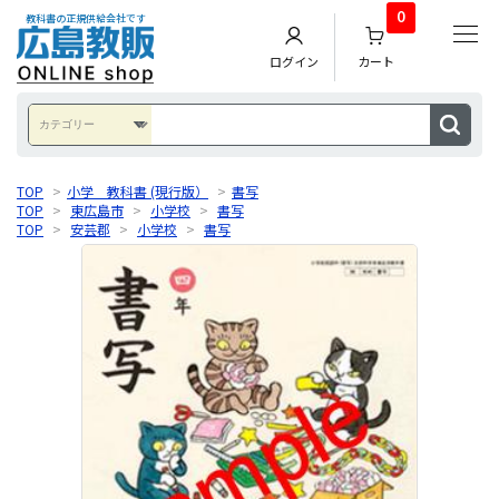
0
教科書の正規供給会社です
ログイン
カート
TOP
>
小学 教科書 (現行版）
>
書写
TOP
>
東広島市
>
小学校
>
書写
TOP
>
安芸郡
>
小学校
>
書写
TOP
>
山県郡
>
小学校
>
書写
TOP
>
安芸高田市
>
小学校
>
書写
TOP
>
福山市
>
小学校
>
書写
TOP
>
府中市
>
小学校
>
書写
TOP
>
神石郡
>
小学校
>
書写
TOP
>
三次市
>
小学校
>
書写
TOP
>
海外子女用教科書
>
小学校
>
書写