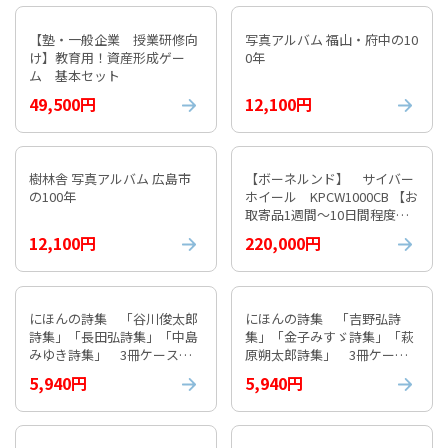
【塾・一般企業 授業研修向
写真アルバム 福山・府中の10
け】教育用！資産形成ゲー
0年
ム 基本セット
49,500円
12,100円
樹林舎 写真アルバム 広島市
【ボーネルンド】 サイバー
の100年
ホイール KPCW1000CB 【お
取寄品1週間～10日間程度か
かります】 紹介動画付
12,100円
220,000円
にほんの詩集 「谷川俊太郎
にほんの詩集 「吉野弘詩
詩集」「長田弘詩集」「中島
集」「金子みすゞ詩集」「萩
みゆき詩集」 3冊ケース入
原朔太郎詩集」 3冊ケース
り①
入り⓶
5,940円
5,940円