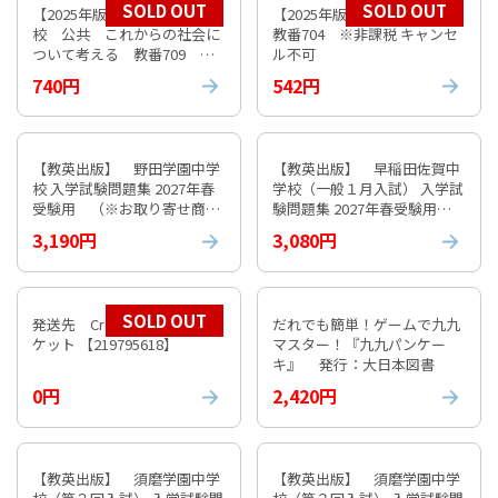
SOLD OUT
SOLD OUT
【2025年版】 数研 高等学
【2025年版】 数研 倫理
校 公共 これからの社会に
教番704 ※非課税 キャンセ
ついて考える 教番709 ※
ル不可
非課税 キャンセル不可
740円
542円
【教英出版】 野田学園中学
【教英出版】 早稲田佐賀中
校 入学試験問題集 2027年春
学校（一般１月入試） 入学試
受験用 （※お取り寄せ商
験問題集 2027年春受験用
品）
（※お取り寄せ商品）
3,190円
3,080円
SOLD OUT
発送先 Croatia 国際エアパ
だれでも簡単！ゲームで九九
ケット 【219795618】
マスター！『九九パンケー
キ』 発行：大日本図書
0円
2,420円
【教英出版】 須磨学園中学
【教英出版】 須磨学園中学