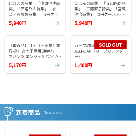
にほんの詩集 「中原中也詩
にほんの詩集 「寺山修司詩
集」「石垣りん詩集」「ま
集」「工藤直子詩集」「宮沢
ど・みちお詩集」 3冊ケー
健治詩集」 3冊ケース入り
ス入り③
④
5,940円
5,940円
SOLD OUT
【取寄品】【オゴー産業】業
カープ球団公式 2026 CARP C
界初！ 女の子専用 通学ハー
ALENDAR（カープカレンダ
フパンツ エンジェルパンツ
ー）
【通常納期1週間程度】
5,170円
1,400円
新着商品
New arrival