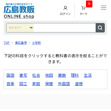
0
教科書の正規供給会社です
ログイン
カート
TOP
>
東広島市
>
小学校
下記の科目をクリックすると教科書の表示を絞ることがで
きます。
国語
書写
社会
地図
算数
理科
生活
音楽
図工
家庭
保健
外国語
道徳