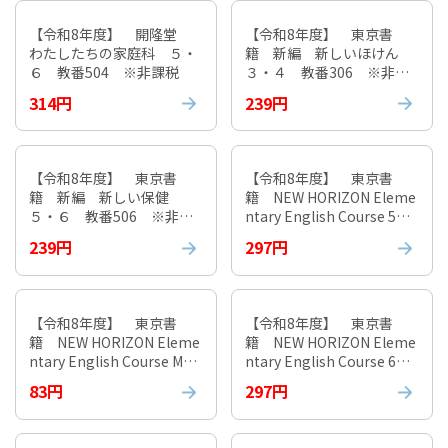
【令和8年度】 開隆堂
【令和8年度】 東京書
わたしたちの家庭科 ５・
籍 新編 新しいほけん
６ 教番504 ※非課税
３・４ 教番306 ※非課
税
314円
239円
【令和8年度】 東京書
【令和8年度】 東京書
籍 新編 新しい保健
籍 NEW HORIZON Eleme
５・６ 教番506 ※非課
ntary English Course 5
税
教番509 ※非課税
239円
297円
【令和8年度】 東京書
【令和8年度】 東京書
籍 NEW HORIZON Eleme
籍 NEW HORIZON Eleme
ntary English Course My P
ntary English Course 6
icture Dictionary 教番51
教番609 ※非課税
83円
297円
0 ※非課税