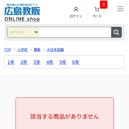
0
教科書の正規供給会社です
ログイン
カート
TOP
>
小学校
>
算数
>
大日本図書
1年
2年
3年
4年
5年
6年
該当する商品がありません