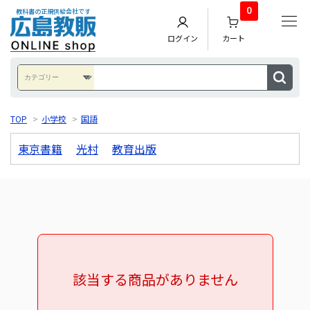
0
教科書の正規供給会社です
ログイン
カート
TOP
>
小学校
>
国語
東京書籍
光村
教育出版
該当する商品がありません