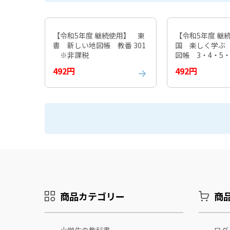
【令和5年度 継続使用】 東
【令和5年度 継
書 新しい地図帳 教番 301
国 楽しく学ぶ
※非課税
図帳 3・4・5・
02 ※非課税
492円
492円
商品カテゴリー
商
小学生の教科書
ログ