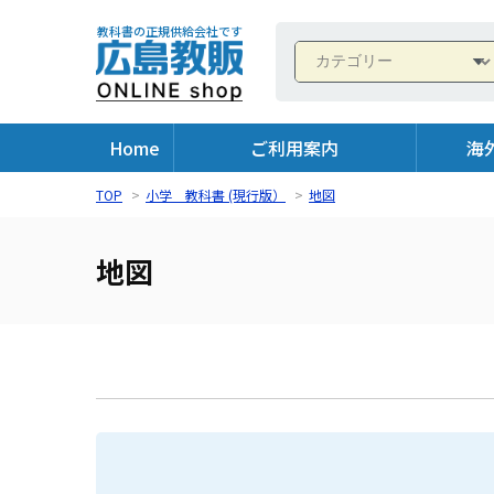
教科書の正規供給会社です
Home
ご利用案内
海
TOP
>
小学 教科書 (現行版）
>
地図
地図