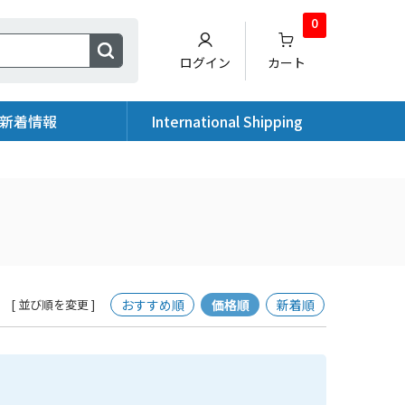
0
ログイン
カート
新着情報
International Shipping
おすすめ順
価格順
新着順
[ 並び順を変更 ]