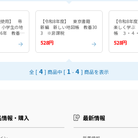
続使用】 帝
【令和8年度】 東京書籍
【令和8年
 小学生の地
新編 新しい地図帳 教番30
楽しく学ぶ
6年 教番 3
3 ※非課税
帳 ３・４
304 ※非
528円
528円
4
1
4
全 [
] 商品中 [
-
] 商品を表示
品情報・購入
最新情報
イン
新着情報