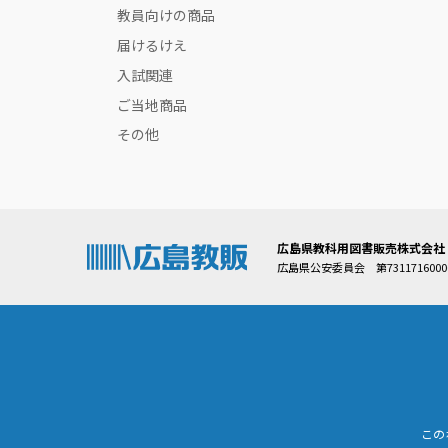
教員向けの商品
届けるけえ
入試関連
ご当地商品
その他
広島県教科用図書販売株式会社
広島県公安委員会 第7311716000
この