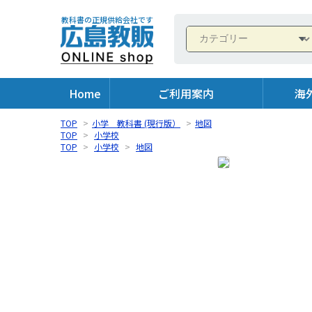
教科書の正規供給会社です
Home
ご利用案内
海
TOP
>
小学 教科書 (現行版）
>
地図
TOP
>
小学校
TOP
>
小学校
>
地図
TOP
>
小学校
>
地図
>
東京書籍