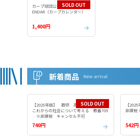
SOLD OUT
カープ球団公式 2026 CARP CAL
ENDAR（カープカレンダー）
1,400円
新着商品
New arrival
SOLD OUT
【2025年版】 数研 高等学校 公共
【202
これからの社会について考える 教番709
非課税
※非課税 キャンセル不可
740円
542円