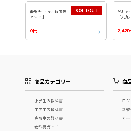
SOLD OUT
発送先 Croatia 国際エアパケット 【219
だれで
795618】
0円
2,42
商品カテゴリー
商
小学生の教科書
ログ
中学生の教科書
新規
高校生の教科書
カー
教科書ガイド