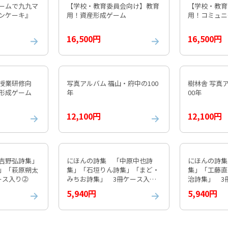
ームで九九マ
【学校・教育委員会向け】教育
【学校・教育
ンケーキ』
用！資産形成ゲーム
用！コミュニ
16,500円
16,500円
授業研修向
写真アルバム 福山・府中の100
樹林舎 写真
産形成ゲーム
年
00年
12,100円
12,100円
吉野弘詩集」
にほんの詩集 「中原中也詩
にほんの詩集
」「萩原朔太
集」「石垣りん詩集」「まど・
集」「工藤直
ケース入り⓶
みちお詩集」 3冊ケース入り
治詩集」 3
③
5,940円
5,940円