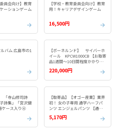
委員会向け】教育
【学校・教育委員会向け】教育
ケーションゲーム
用！キャリアデザインゲーム
16,500円
アルバム 広島市の1
【ボーネルンド】 サイバーホ
イール KPCW1000CB 【お取寄
品1週間～10日間程度かかりま
す】 紹介動画付
220,000円
 「寺山修司詩
【取寄品】【オゴー産業】業界
子詩集」「宮沢健
初！ 女の子専用 通学ハーフパ
冊ケース入り④
ンツ エンジェルパンツ 【通常
納期1週間程度】
5,170円