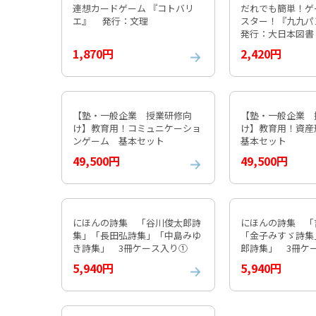
連想カードゲーム 『コトバリ
だれでも簡単！ゲ
エ』 発行：文理
スター！『九九パ
発行：大日本図書
1,870円
2,420円
【塾・一般企業 授業研修向
【塾・一般企業 
け】教育用！コミュニケーショ
け】教育用！資
ンゲーム 基本セット
基本セット
49,500円
49,500円
にほんの詩集 「谷川俊太郎詩
にほんの詩集 「
集」「長田弘詩集」「中島みゆ
「金子みすゞ詩集
き詩集」 3冊ケース入り①
郎詩集」 3冊
5,940円
5,940円