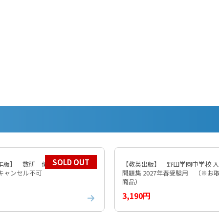
SOLD OUT
5年版】 数研 倫理 教番704 ※
【教英出版】 野田学園中学校 
 キャンセル不可
問題集 2027年春受験用 （※お
商品）
3,190円