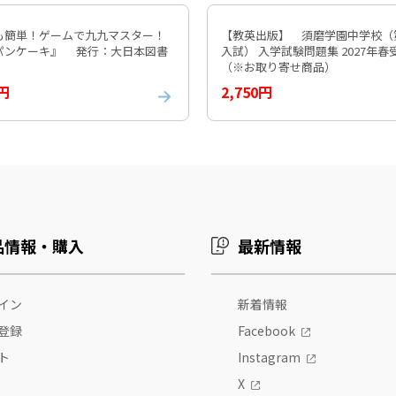
も簡単！ゲームで九九マスター！
【教英出版】 須磨学園中学校（
『九九パンケーキ』 発行：大日本図書
入試） 入学試験問題集 2027年
（※お取り寄せ商品）
0円
2,750円
品情報・購入
最新情報
イン
新着情報
登録
Facebook
ト
Instagram
X