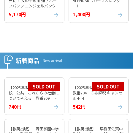
界初！ 女の子専用 通学ハー
ALENDAR（カープカレンダ
フパンツ エンジェルパンツ
ー）
【通常納期1週間程度】
5,170円
1,400円
新着商品
New arrival
SOLD OUT
SOLD OUT
【2025年版】 数研 高等学
【2025年版】 数研 倫理
校 公共 これからの社会に
教番704 ※非課税 キャンセ
ついて考える 教番709 ※
ル不可
非課税 キャンセル不可
740円
542円
【教英出版】 野田学園中学
【教英出版】 早稲田佐賀中