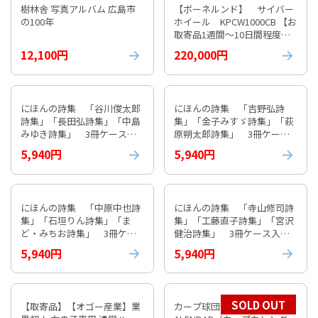
樹林舎 写真アルバム 広島市
【ボーネルンド】 サイバー
の100年
ホイール KPCW1000CB 【お
取寄品1週間～10日間程度か
かります】 紹介動画付
12,100円
220,000円
にほんの詩集 「谷川俊太郎
にほんの詩集 「吉野弘詩
詩集」「長田弘詩集」「中島
集」「金子みすゞ詩集」「萩
みゆき詩集」 3冊ケース入
原朔太郎詩集」 3冊ケース
り①
入り⓶
5,940円
5,940円
にほんの詩集 「中原中也詩
にほんの詩集 「寺山修司詩
集」「石垣りん詩集」「ま
集」「工藤直子詩集」「宮沢
ど・みちお詩集」 3冊ケー
健治詩集」 3冊ケース入り
ス入り③
④
5,940円
5,940円
SOLD OUT
【取寄品】【オゴー産業】業
カープ球団公式 2026 CARP C