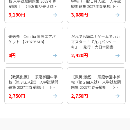
校 入学試験問題集 2027年春
学校（一般１月入試） 入学試
受験用 （※お取り寄せ商
験問題集 2027年春受験用
品）
（※お取り寄せ商品）
3,190円
3,080円
発送先 Croatia 国際エアパ
だれでも簡単！ゲームで九九
ケット 【219795618】
マスター！『九九パンケー
キ』 発行：大日本図書
0円
2,420円
【教英出版】 須磨学園中学
【教英出版】 須磨学園中学
校（第３回入試） 入学試験問
校（第２回入試） 入学試験問
題集 2027年春受験用 （※
題集 2027年春受験用 （※
お取り寄せ商品）
お取り寄せ商品）
2,750円
2,750円