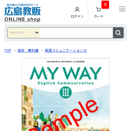
0
教科書の正規供給会社です
ログイン
カート
TOP
>
高校 教科書
>
英語コミュニケーションⅢ