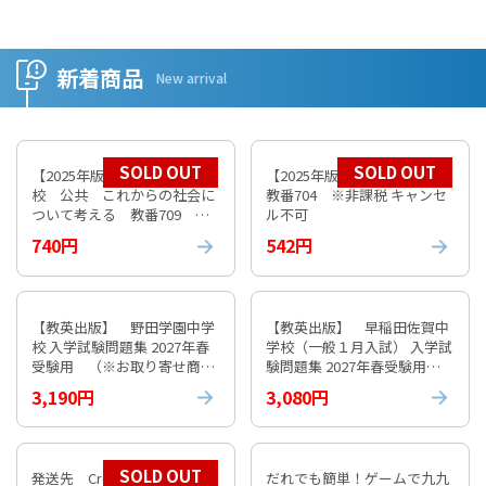
新着商品
New arrival
SOLD OUT
SOLD OUT
【2025年版】 数研 高等学
【2025年版】 数研 倫理
校 公共 これからの社会に
教番704 ※非課税 キャンセ
ついて考える 教番709 ※
ル不可
非課税 キャンセル不可
740円
542円
【教英出版】 野田学園中学
【教英出版】 早稲田佐賀中
校 入学試験問題集 2027年春
学校（一般１月入試） 入学試
受験用 （※お取り寄せ商
験問題集 2027年春受験用
品）
（※お取り寄せ商品）
3,190円
3,080円
SOLD OUT
発送先 Croatia 国際エアパ
だれでも簡単！ゲームで九九