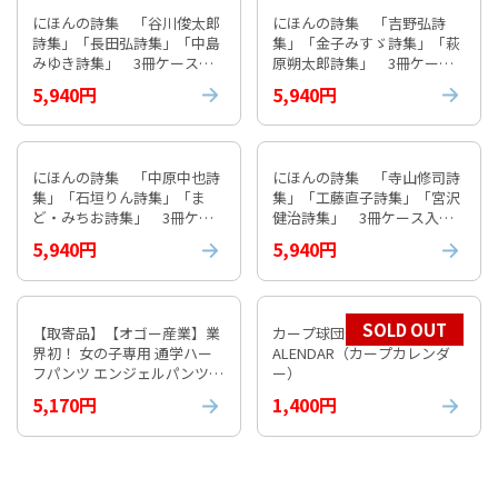
にほんの詩集 「谷川俊太郎
にほんの詩集 「吉野弘詩
詩集」「長田弘詩集」「中島
集」「金子みすゞ詩集」「萩
みゆき詩集」 3冊ケース入
原朔太郎詩集」 3冊ケース
り①
入り⓶
5,940円
5,940円
にほんの詩集 「中原中也詩
にほんの詩集 「寺山修司詩
集」「石垣りん詩集」「ま
集」「工藤直子詩集」「宮沢
ど・みちお詩集」 3冊ケー
健治詩集」 3冊ケース入り
ス入り③
④
5,940円
5,940円
SOLD OUT
【取寄品】【オゴー産業】業
カープ球団公式 2026 CARP C
界初！ 女の子専用 通学ハー
ALENDAR（カープカレンダ
フパンツ エンジェルパンツ
ー）
【通常納期1週間程度】
5,170円
1,400円