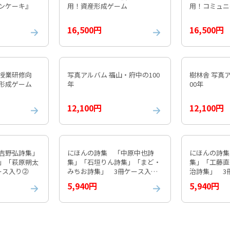
ンケーキ』
用！資産形成ゲーム
用！コミュニ
16,500円
16,500円
授業研修向
写真アルバム 福山・府中の100
樹林舎 写真
産形成ゲーム
年
00年
12,100円
12,100円
吉野弘詩集」
にほんの詩集 「中原中也詩
にほんの詩集
」「萩原朔太
集」「石垣りん詩集」「まど・
集」「工藤直
ケース入り⓶
みちお詩集」 3冊ケース入り
治詩集」 3
③
5,940円
5,940円