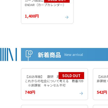
カープ球団公式 2026 CARP CAL
ENDAR（カープカレンダー）
1,400円
新着商品
New arrival
SOLD OUT
【2025年版】 数研 高等学校 公共
【202
これからの社会について考える 教番709
非課税
※非課税 キャンセル不可
740円
542円