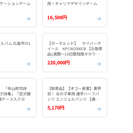
ケーションゲーム
用！キャリアデザインゲーム
16,500円
アルバム 広島市の1
【ボーネルンド】 サイバーホ
イール KPCW1000CB 【お取寄
品1週間～10日間程度かかりま
す】 紹介動画付
220,000円
 「寺山修司詩
【取寄品】【オゴー産業】業界
子詩集」「宮沢健
初！ 女の子専用 通学ハーフパ
冊ケース入り④
ンツ エンジェルパンツ 【通常
納期1週間程度】
5,170円