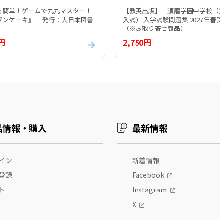
も簡単！ゲームで九九マスター！
【教英出版】 須磨学園中学校（
『九九パンケーキ』 発行：大日本図書
入試） 入学試験問題集 2027年
（※お取り寄せ商品）
0円
2,750円
品情報・購入
最新情報
イン
新着情報
登録
Facebook
ト
Instagram
X