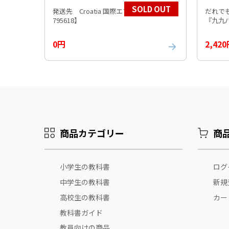
SOLD OUT
発送先 Croatia 国際エアパケット 【219
だれで
795618】
0円
2,42
商品カテゴリー
商
小学生の教科書
ログ
中学生の教科書
新規
高校生の教科書
カー
教科書ガイド
教員向けの商品