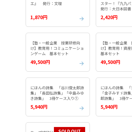
エ』 発行：文理
スター！『九九パ
発行：大日本図書
1,870円
2,420円
【塾・一般企業 授業研修向
【塾・一般企業 
け】教育用！コミュニケーショ
け】教育用！資
ンゲーム 基本セット
基本セット
49,500円
49,500円
にほんの詩集 「谷川俊太郎詩
にほんの詩集 「
集」「長田弘詩集」「中島みゆ
「金子みすゞ詩集
き詩集」 3冊ケース入り①
郎詩集」 3冊
5,940円
5,940円
SOLD OUT