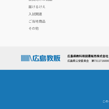
届けるけえ
入試関連
ご当地商品
その他
広島県教科用図書販売株式会社
広島県公安委員会 第7311716000
この