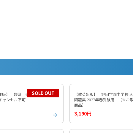
SOLD OUT
5年版】 数研 倫理 教番704 ※
【教英出版】 野田学園中学校 
 キャンセル不可
問題集 2027年春受験用 （※お
商品）
3,190円