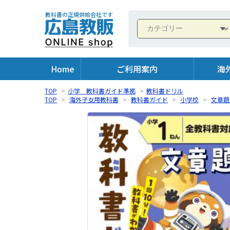
教科書の正規供給会社です
Home
ご利用案内
海
TOP
>
小学 教科書ガイド準拠
>
教科書ドリル
TOP
>
海外子女用教科書
>
教科書ガイド
>
小学校
>
文章題