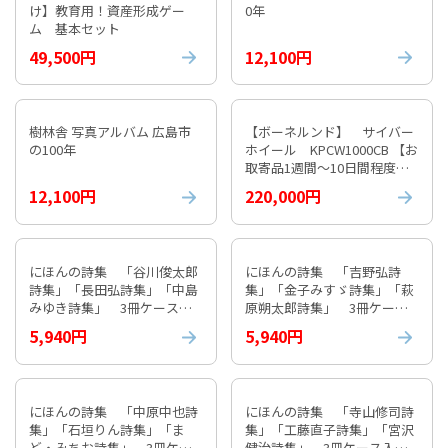
け】教育用！資産形成ゲー
0年
ム 基本セット
49,500円
12,100円
樹林舎 写真アルバム 広島市
【ボーネルンド】 サイバー
の100年
ホイール KPCW1000CB 【お
取寄品1週間～10日間程度か
かります】 紹介動画付
12,100円
220,000円
にほんの詩集 「谷川俊太郎
にほんの詩集 「吉野弘詩
詩集」「長田弘詩集」「中島
集」「金子みすゞ詩集」「萩
みゆき詩集」 3冊ケース入
原朔太郎詩集」 3冊ケース
り①
入り⓶
5,940円
5,940円
にほんの詩集 「中原中也詩
にほんの詩集 「寺山修司詩
集」「石垣りん詩集」「ま
集」「工藤直子詩集」「宮沢
ど・みちお詩集」 3冊ケー
健治詩集」 3冊ケース入り