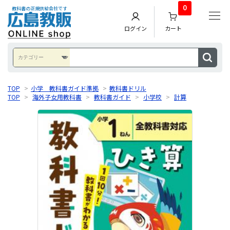
0
教科書の正規供給会社です
ログイン
カート
TOP
>
小学 教科書ガイド準拠
>
教科書ドリル
TOP
>
海外子女用教科書
>
教科書ガイド
>
小学校
>
計算