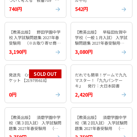
ついて考える 教番709 ※
ル不可
非課税 キャンセル不可
740円
542円
【教英出版】 野田学園中学
【教英出版】 早稲田佐賀中
校 入学試験問題集 2027年春
学校（一般１月入試） 入学試
受験用 （※お取り寄せ商
験問題集 2027年春受験用
品）
（※お取り寄せ商品）
3,190円
3,080円
SOLD OUT
発送先 Croatia 国際エアパ
だれでも簡単！ゲームで九九
ケット 【219795618】
マスター！『九九パンケー
キ』 発行：大日本図書
0円
2,420円
【教英出版】 須磨学園中学
【教英出版】 須磨学園中学
校（第３回入試） 入学試験問
校（第２回入試） 入学試験問
題集 2027年春受験用 （※
題集 2027年春受験用 （※
お取り寄せ商品）
お取り寄せ商品）