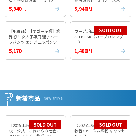
ス入り③
④
5,940円
5,940円
SOLD OUT
【取寄品】【オゴー産業】業
カープ球団公式 2026 CARP C
界初！ 女の子専用 通学ハー
ALENDAR（カープカレンダ
フパンツ エンジェルパンツ
ー）
【通常納期1週間程度】
5,170円
1,400円
新着商品
New arrival
SOLD OUT
SOLD OUT
【2025年版】 数研 高等学
【2025年版】 数研 倫理
校 公共 これからの社会に
教番704 ※非課税 キャンセ