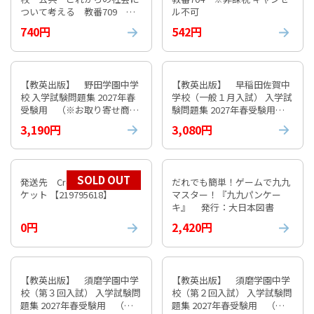
ついて考える 教番709 ※
ル不可
非課税 キャンセル不可
740円
542円
【教英出版】 野田学園中学
【教英出版】 早稲田佐賀中
校 入学試験問題集 2027年春
学校（一般１月入試） 入学試
受験用 （※お取り寄せ商
験問題集 2027年春受験用
品）
（※お取り寄せ商品）
3,190円
3,080円
SOLD OUT
発送先 Croatia 国際エアパ
だれでも簡単！ゲームで九九
ケット 【219795618】
マスター！『九九パンケー
キ』 発行：大日本図書
0円
2,420円
【教英出版】 須磨学園中学
【教英出版】 須磨学園中学
校（第３回入試） 入学試験問
校（第２回入試） 入学試験問
題集 2027年春受験用 （※
題集 2027年春受験用 （※