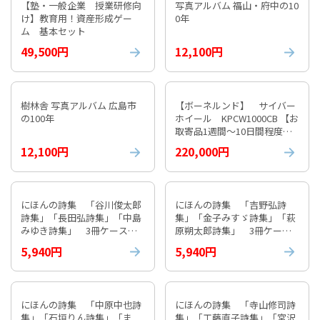
【塾・一般企業 授業研修向
写真アルバム 福山・府中の10
け】教育用！資産形成ゲー
0年
ム 基本セット
49,500円
12,100円
樹林舎 写真アルバム 広島市
【ボーネルンド】 サイバー
の100年
ホイール KPCW1000CB 【お
取寄品1週間～10日間程度か
かります】 紹介動画付
12,100円
220,000円
にほんの詩集 「谷川俊太郎
にほんの詩集 「吉野弘詩
詩集」「長田弘詩集」「中島
集」「金子みすゞ詩集」「萩
みゆき詩集」 3冊ケース入
原朔太郎詩集」 3冊ケース
り①
入り⓶
5,940円
5,940円
にほんの詩集 「中原中也詩
にほんの詩集 「寺山修司詩
集」「石垣りん詩集」「ま
集」「工藤直子詩集」「宮沢