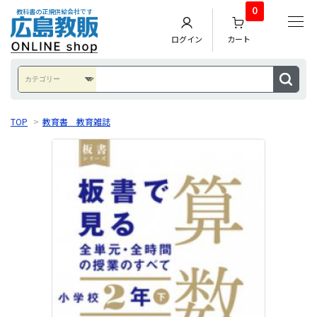
0
教科書の正規供給会社です
ログイン
カート
TOP
>
教育書 教育雑誌