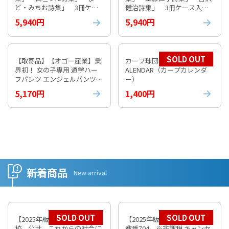
ど・みちお詩集」 3冊ケー
健治詩集」 3冊ケース入り
ス入り③
④
5,940円
5,940円
SOLD OUT
【取寄品】【オゴー産業】業
カープ球団公式 2026 CARP C
界初！ 女の子専用 通学ハー
ALENDAR（カープカレンダ
フパンツ エンジェルパンツ
ー）
【通常納期1週間程度】
5,170円
1,400円
新着商品
New arrival
SOLD OUT
SOLD OUT
【2025年版】 数研 高等学
【2025年版】 数研 倫理
校 公共 これからの社会に
教番704 ※非課税 キャンセ