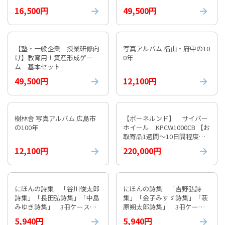
16,500円
49,500円
【塾・一般企業 授業研修向
写真アルバム 福山・府中の10
け】教育用！資産形成ゲー
0年
ム 基本セット
49,500円
12,100円
樹林舎 写真アルバム 広島市
【ボーネルンド】 サイバー
の100年
ホイール KPCW1000CB 【お
取寄品1週間～10日間程度か
かります】 紹介動画付
12,100円
220,000円
にほんの詩集 「谷川俊太郎
にほんの詩集 「吉野弘詩
詩集」「長田弘詩集」「中島
集」「金子みすゞ詩集」「萩
みゆき詩集」 3冊ケース入
原朔太郎詩集」 3冊ケース
り①
入り⓶
5,940円
5,940円