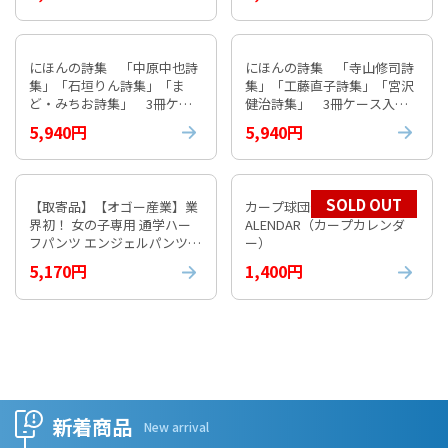
にほんの詩集 「中原中也詩
にほんの詩集 「寺山修司詩
集」「石垣りん詩集」「ま
集」「工藤直子詩集」「宮沢
ど・みちお詩集」 3冊ケー
健治詩集」 3冊ケース入り
ス入り③
④
5,940円
5,940円
SOLD OUT
【取寄品】【オゴー産業】業
カープ球団公式 2026 CARP C
界初！ 女の子専用 通学ハー
ALENDAR（カープカレンダ
フパンツ エンジェルパンツ
ー）
【通常納期1週間程度】
5,170円
1,400円
新着商品
New arrival