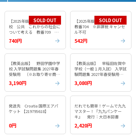
SOLD OUT
SOLD OUT
【2025年版】 数研 高等学
【2025年版】 数研 倫理
校 公共 これからの社会に
教番704 ※非課税 キャンセ
ついて考える 教番709 ※
ル不可
非課税 キャンセル不可
740円
542円
【教英出版】 野田学園中学
【教英出版】 早稲田佐賀中
校 入学試験問題集 2027年春
学校（一般１月入試） 入学試
受験用 （※お取り寄せ商
験問題集 2027年春受験用
品）
（※お取り寄せ商品）
3,190円
3,080円
発送先 Croatia 国際エアパ
だれでも簡単！ゲームで九九
ケット 【219795618】
マスター！『九九パンケー
キ』 発行：大日本図書
0円
2,420円