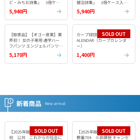
ど・みちお詩集」 3冊ケー
健治詩集」 3冊ケース入り
ス入り③
④
5,940円
5,940円
SOLD OUT
【取寄品】【オゴー産業】業
カープ球団公式 2026 CARP C
界初！ 女の子専用 通学ハー
ALENDAR（カープカレンダ
フパンツ エンジェルパンツ
ー）
【通常納期1週間程度】
5,170円
1,400円
新着商品
New arrival
SOLD OUT
SOLD OUT
【2025年版】 数研 高等学
【2025年版】 数研 倫理
校 公共 これからの社会に
教番704 ※非課税 キャンセ