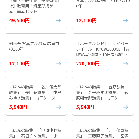
【塾・一般企業 授業研修向
写真アルバム 福山・府中の10
け】教育用！資産形成ゲー
0年
ム 基本セット
49,500円
12,100円
樹林舎 写真アルバム 広島市
【ボーネルンド】 サイバー
の100年
ホイール KPCW1000CB 【お
取寄品1週間～10日間程度か
かります】 紹介動画付
12,100円
220,000円
にほんの詩集 「谷川俊太郎
にほんの詩集 「吉野弘詩
詩集」「長田弘詩集」「中島
集」「金子みすゞ詩集」「萩
みゆき詩集」 3冊ケース入
原朔太郎詩集」 3冊ケース
り①
入り⓶
5,940円
5,940円
にほんの詩集 「中原中也詩
にほんの詩集 「寺山修司詩
集」「石垣りん詩集」「ま
集」「工藤直子詩集」「宮沢