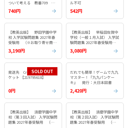
ついて考える 教番709 ※
ル不可
非課税 キャンセル不可
740円
542円
【教英出版】 野田学園中学
【教英出版】 早稲田佐賀中
校 入学試験問題集 2027年春
学校（一般１月入試） 入学試
受験用 （※お取り寄せ商
験問題集 2027年春受験用
品）
（※お取り寄せ商品）
3,190円
3,080円
SOLD OUT
発送先 Croatia 国際エアパ
だれでも簡単！ゲームで九九
ケット 【219795618】
マスター！『九九パンケー
キ』 発行：大日本図書
0円
2,420円
【教英出版】 須磨学園中学
【教英出版】 須磨学園中学
校（第３回入試） 入学試験問
校（第２回入試） 入学試験問
題集 2027年春受験用 （※
題集 2027年春受験用 （※
お取り寄せ商品）
お取り寄せ商品）