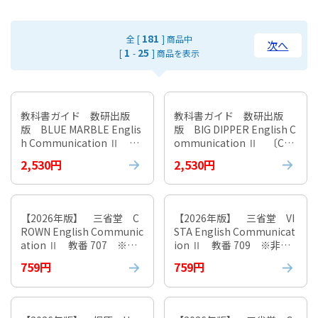
181
全 [
] 商品中
次へ
1
25
[
-
] 商品を表示
教科書ガイド 数研出版
教科書ガイド 数研出版
版 BLUE MARBLE Englis
版 BIG DIPPER English C
h Communication Ⅱ
ommunication Ⅱ 〔C
〔CII/715〕
Ⅱ/716〕
2,530円
2,530円
【2026年版】 三省堂 C
【2026年版】 三省堂 VI
ROWN English Communic
STA English Communicat
ation Ⅱ 教番 707 ※非
ion Ⅱ 教番 709 ※非課
課税
税
759円
759円