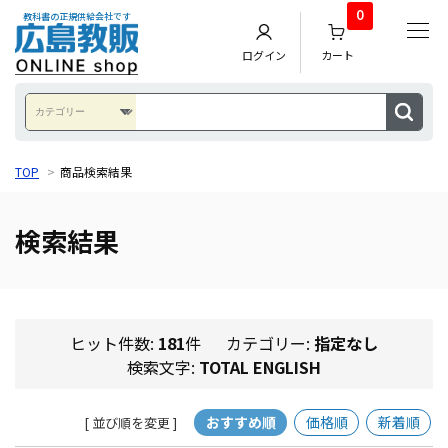
0
教科書の正規供給会社です
ログイン
カート
TOP
>
商品検索結果
検索結果
ヒット件数:
181
件
カテゴリー:
指定なし
検索文字:
TOTAL ENGLISH
おすすめ順
価格順
新着順
[ 並び順を変更 ]