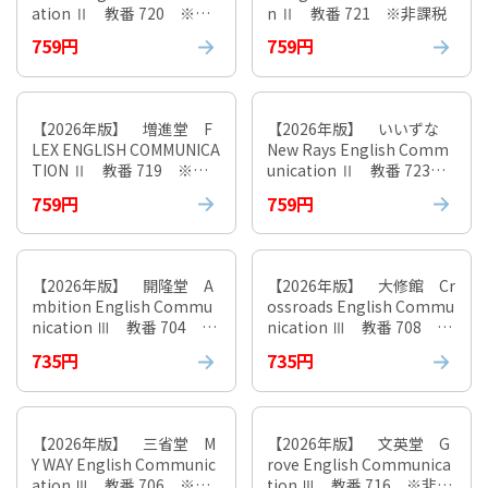
ation Ⅱ 教番 720 ※非
n Ⅱ 教番 721 ※非課税
課税
759円
759円
【2026年版】 増進堂 F
【2026年版】 いいずな
LEX ENGLISH COMMUNICA
New Rays English Comm
TION Ⅱ 教番 719 ※非
unication Ⅱ 教番 723
課税
※非課税
759円
759円
【2026年版】 開隆堂 A
【2026年版】 大修館 Cr
mbition English Commu
ossroads English Commu
nication Ⅲ 教番 704 ※
nication Ⅲ 教番 708 ※
非課税
非課税
735円
735円
【2026年版】 三省堂 M
【2026年版】 文英堂 G
Y WAY English Communic
rove English Communica
ation Ⅲ 教番 706 ※非
tion Ⅲ 教番 716 ※非課