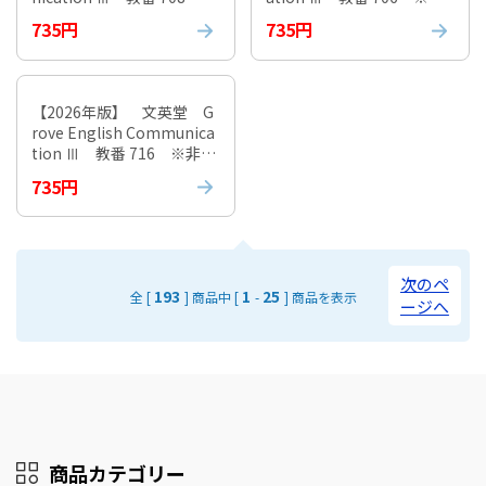
非課税
課税
735円
735円
【2026年版】 文英堂 G
rove English Communica
tion Ⅲ 教番 716 ※非課
税
735円
次のペ
193
1
25
全 [
] 商品中 [
-
] 商品を表示
ージへ
商品カテゴリー