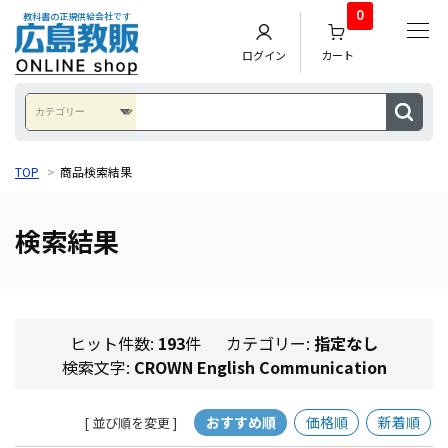
0
教科書の正規供給会社です
ログイン
カート
TOP
>
商品検索結果
検索結果
ヒット件数:
193
件
カテゴリー:
指定なし
検索文字:
CROWN English Communication
おすすめ順
価格順
新着順
[ 並び順を変更 ]