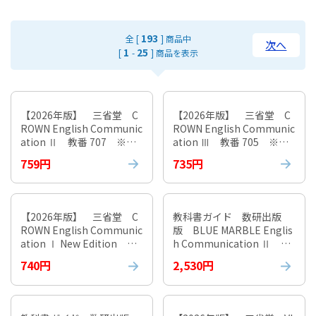
193
全 [
] 商品中
次へ
1
25
[
-
] 商品を表示
【2026年版】 三省堂 C
【2026年版】 三省堂 C
ROWN English Communic
ROWN English Communic
ation Ⅱ 教番 707 ※非
ation Ⅲ 教番 705 ※非
課税
課税
759円
735円
【2026年版】 三省堂 C
教科書ガイド 数研出版
ROWN English Communic
版 BLUE MARBLE Englis
ation Ⅰ New Edition 教
h Communication Ⅱ
番 015-901 ※非課税
〔CII/715〕
740円
2,530円