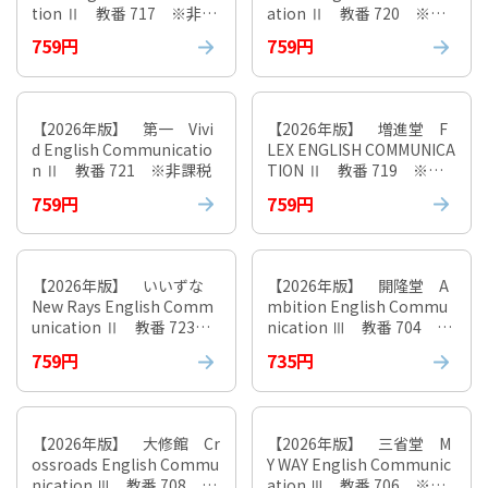
tion Ⅱ 教番 717 ※非課
ation Ⅱ 教番 720 ※非
税
課税
759円
759円
【2026年版】 第一 Vivi
【2026年版】 増進堂 F
d English Communicatio
LEX ENGLISH COMMUNICA
n Ⅱ 教番 721 ※非課税
TION Ⅱ 教番 719 ※非
課税
759円
759円
【2026年版】 いいずな
【2026年版】 開隆堂 A
New Rays English Comm
mbition English Commu
unication Ⅱ 教番 723
nication Ⅲ 教番 704 ※
※非課税
非課税
759円
735円
【2026年版】 大修館 Cr
【2026年版】 三省堂 M
ossroads English Commu
Y WAY English Communic
nication Ⅲ 教番 708 ※
ation Ⅲ 教番 706 ※非