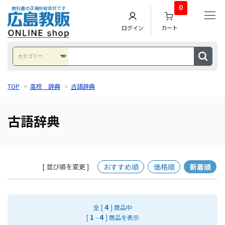
0
教科書の正規供給会社です
ログイン
カート
TOP
>
高校 辞典
>
古語辞典
古語辞典
おすすめ順
価格順
新着順
[ 並び順を変更 ]
4
全 [
] 商品中
1
4
[
-
] 商品を表示