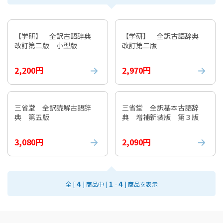
【学研】 全訳古語辞典
【学研】 全訳古語辞典
改訂第二版 小型版
改訂第二版
2,200円
2,970円
三省堂 全訳読解古語辞
三省堂 全訳基本古語辞
典 第五版
典 増補新装版 第３版
3,080円
2,090円
4
1
4
全 [
] 商品中 [
-
] 商品を表示