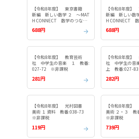
【令和8年度】 東京書籍
【令和8年度】
新編 新しい数学 ２ ～MAT
新編 新しい数学
H CONNECT 数学のつなが
H CONNECT
り～ 教番:002-82 ※非課
り～ 教番:002
688円
688円
税
税
【令和8年度】 教育芸術
【令和8年度】
社 中学生の音楽 １ 教番:
社 中学生の音
027-72 ※非課税
上 教番:027-
281円
282円
【令和8年度】 光村図書
【令和8年度】
美術 １ 資料 教番:038-73
美術 ２・３ 教番
※非課税
※非課税
119円
739円