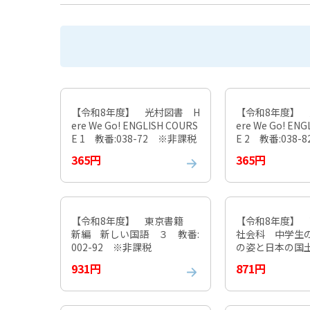
【令和8年度】 光村図書 H
【令和8年度】 
ere We Go! ENGLISH COURS
ere We Go! ENG
E 1 教番:038-72 ※非課税
E 2 教番:038
365円
365円
【令和8年度】 東京書籍
【令和8年度】
新編 新しい国語 ３ 教番:
社会科 中学生
002-92 ※非課税
の姿と日本の国土
-72 ※非課税
931円
871円