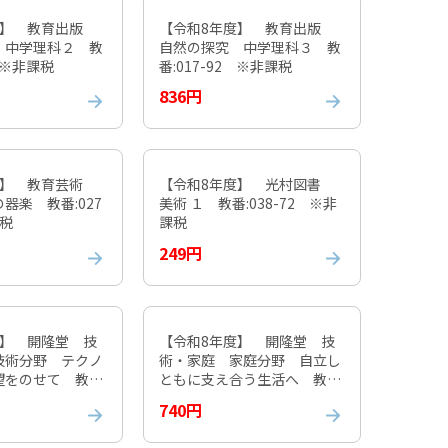
度】 教育出版
【令和8年度】 教育出版
 中学理科２ 教
自然の探究 中学理科３ 教
2 ※非課税
番:017-92 ※非課税
836円
度】 教育芸術
【令和8年度】 光村図書
器楽 教番:027
美術 １ 教番:038-72 ※非
課税
課税
249円
度】 開隆堂 技
【令和8年度】 開隆堂 技
技術分野 テクノ
術・家庭 家庭分野 自立し
望をのせて 教番:
ともに支え合う生活へ 教番:
※非課税
009-72 ※非課税
740円