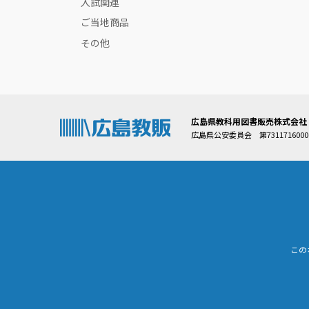
入試関連
ご当地商品
その他
広島県教科用図書販売株式会社
広島県公安委員会 第7311716000
この