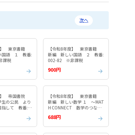
次へ
度】 東京書籍
【令和8年度】 東京書籍
い国語 １ 教番:
新編 新しい国語 ２ 教番:
※非課税
002-82 ※非課税
900円
度】 帝国書院
【令和8年度】 東京書籍
学生の公民 より
新編 新しい数学 １ ～MAT
指して 教番:0
H CONNECT 数学のつなが
非課税
り～ 教番:002-72 ※非課
688円
税