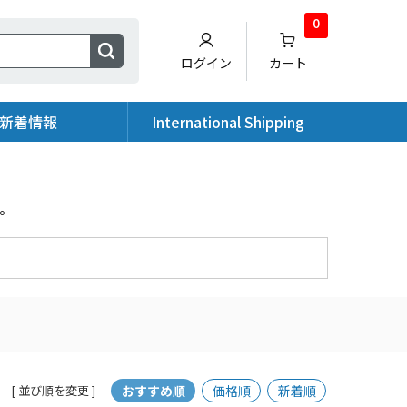
0
ログイン
カート
新着情報
International Shipping
。
おすすめ順
価格順
新着順
[ 並び順を変更 ]