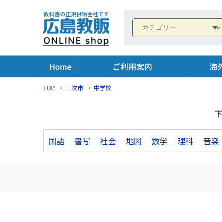
教科書の正規供給会社です
Home
ご利用案内
海
TOP
>
三次市
>
中学校
国語
書写
社会
地図
数学
理科
音楽