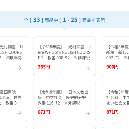
33
1
25
全 [
] 商品中
[
-
] 商品を表示
光村図書 H
【令和8年度】 光村図書 H
【令和8年
LISH COURS
ere We Go! ENGLISH COURS
新編 新し
-82 ※非課税
E 3 教番:038-92 ※非課税
002-72 
365円
900円
 帝国書院
【令和8年度】 日本文教出
【令和8年
の地理 世界
版 中学社会 歴史的分野
社会科 中
 教番:046
教番:116-72 ※非課税
よい社会を目
46-92 ※
871円
871円