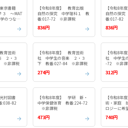
 東京書籍
【令和8年度】 教育出版
【令和8年
 ３ ～MAT
自然の探究 中学理科１ 教
自然の探究
 数学のつなが
番:017-72 ※非課税
番:017-8
-92 ※非課
836円
836円
 教育芸術
【令和8年度】 教育芸術
【令和8年
楽 ２・３
社 中学生の音楽 ２・３
社 中学生の
83 ※非課税
下 教番:027-84 ※非課税
-72 ※非
274円
312円
 光村図書
【令和8年度】 学研 新・
【令和8年
:038-82
中学保健体育 教番:224-72
術・家庭 
※非課税
ロジーに希
009-72 
473円
740円