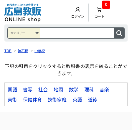
0
教科書の正規供給会社です
ログイン
カート
TOP
>
神石郡
>
中学校
下記の科目をクリックすると教科書の表示を絞ることがで
きます。
国語
書写
社会
地図
数学
理科
音楽
美術
保健体育
技術家庭
英語
道徳