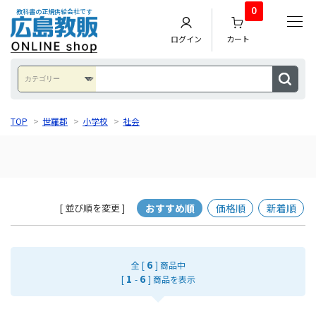
0
教科書の正規供給会社です
ログイン
カート
TOP
>
世羅郡
>
小学校
>
社会
おすすめ順
価格順
新着順
[ 並び順を変更 ]
6
全 [
] 商品中
1
6
[
-
] 商品を表示