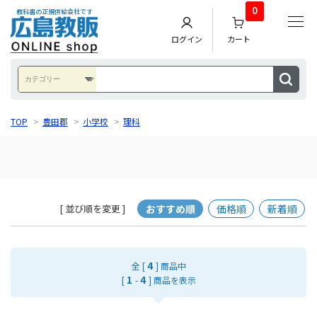
0
教科書の正規供給会社です
ログイン
カート
TOP
>
豊田郡
>
小学校
>
理科
おすすめ順
価格順
新着順
[ 並び順を変更 ]
4
全 [
] 商品中
1
4
[
-
] 商品を表示