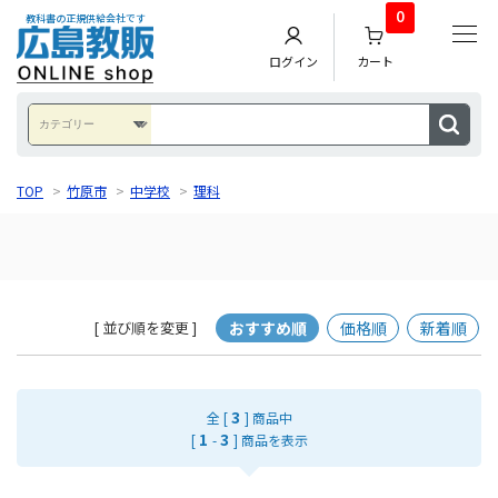
0
教科書の正規供給会社です
ログイン
カート
TOP
>
竹原市
>
中学校
>
理科
おすすめ順
価格順
新着順
[ 並び順を変更 ]
3
全 [
] 商品中
1
3
[
-
] 商品を表示