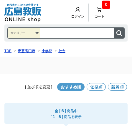
0
教科書の正規供給会社です
ログイン
カート
TOP
>
安芸高田市
>
小学校
>
社会
おすすめ順
価格順
新着順
[ 並び順を変更 ]
6
全 [
] 商品中
1
6
[
-
] 商品を表示