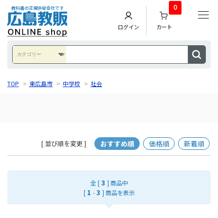
0
教科書の正規供給会社です
ログイン
カート
TOP
>
東広島市
>
中学校
>
社会
おすすめ順
価格順
新着順
[ 並び順を変更 ]
3
全 [
] 商品中
1
3
[
-
] 商品を表示