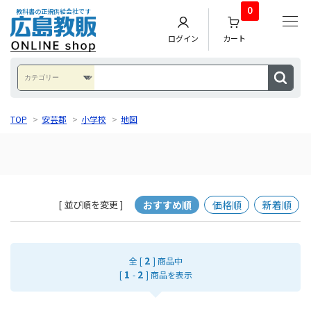
0
教科書の正規供給会社です
ログイン
カート
TOP
>
安芸郡
>
小学校
>
地図
おすすめ順
価格順
新着順
[ 並び順を変更 ]
2
全 [
] 商品中
1
2
[
-
] 商品を表示