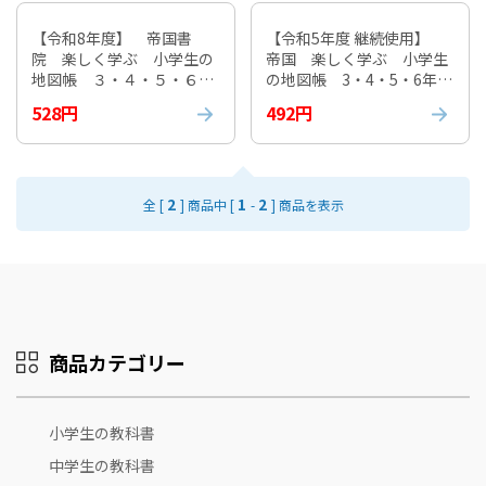
【令和8年度】 帝国書
【令和5年度 継続使用】
院 楽しく学ぶ 小学生の
帝国 楽しく学ぶ 小学生
地図帳 ３・４・５・６
の地図帳 3・4・5・6年
年 教番304 ※非課税
教番 302 ※非課税
528円
492円
2
1
2
全 [
] 商品中 [
-
] 商品を表示
商品カテゴリー
小学生の教科書
中学生の教科書