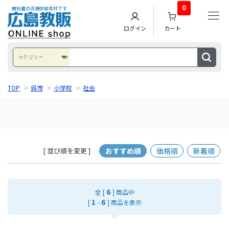
0
教科書の正規供給会社です
ログイン
カート
TOP
>
呉市
>
小学校
>
社会
おすすめ順
価格順
新着順
[ 並び順を変更 ]
6
全 [
] 商品中
1
6
[
-
] 商品を表示