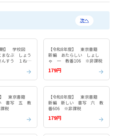
次へ
後期】 学校図
【令和8年度】 東京書籍
とまなぶ しょう
新編 あたらしい しょし
さんすう １ねん
ゃ 一 教番106 ※非課税
7 ※非課税
179円
度】 東京書籍
【令和8年度】 東京書籍
い 書写 五 教
新編 新しい 書写 六 教
非課税
番606 ※非課税
179円