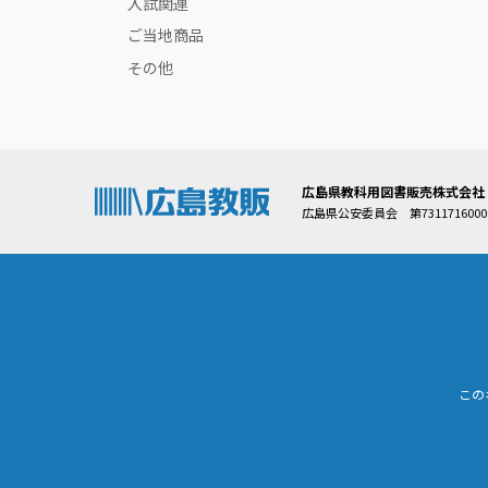
入試関連
ご当地商品
その他
広島県教科用図書販売株式会社
広島県公安委員会 第7311716000
この