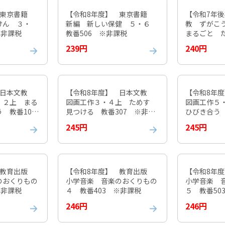
 東京書籍
【令和8年度】 東京書籍
【令和7年
けん ３・
新編 新しい保健 ５・６
教 ずがこ
※非課税
教番506 ※非課税
まるごと 
108 ※非
239円
240円
 日本文教
【令和8年度】 日本文教
【令和8年
・２上 まる
図画工作３・４上 ためす
図画工作５
 教番107
見つける 教番307 ※非課
ひびき合う 
税
課税
245円
245円
 教育出版
【令和8年度】 教育出版
【令和8年
のおくりもの
小学音楽 音楽のおくりもの
小学音楽 
※非課税
４ 教番403 ※非課税
５ 教番50
246円
246円