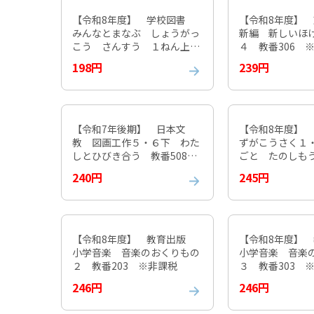
【令和8年度】 学校図書
【令和8年度】
みんなとまなぶ しょうがっ
新編 新しいほ
こう さんすう １ねん上
４ 教番306 
教番116 ※非課税
198円
239円
【令和7年後期】 日本文
【令和8年度】
教 図画工作５・６下 わた
ずがこうさく１
しとひびき合う 教番508
ごと たのしもう
※非課税
※非課税
240円
245円
【令和8年度】 教育出版
【令和8年度】
小学音楽 音楽のおくりもの
小学音楽 音楽
２ 教番203 ※非課税
３ 教番303 
246円
246円