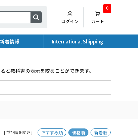
0
ログイン
カート
新着情報
International Shipping
すると教科書の表示を絞ることができます。
おすすめ順
価格順
新着順
[ 並び順を変更 ]