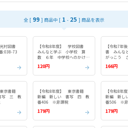
99
1
25
全 [
] 商品中
[
-
] 商品を表示
 光村図書
【令和8年度】 学校図書
【令和7年
:038-73
みんなと学ぶ 小学校 算
書 みんな
数 ６年 中学校へのかけ
がっこう 
橋 教番617 ※非課税
下 教番11
120円
166円
 東京書籍
【令和8年度】 東京書籍
【令和8年
書写 三 教
新編 新しい 書写 四 教
新編 新し
税
番406 ※非課税
番506 ※
179円
179円