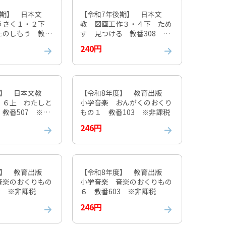
後期】 日本文
【令和7年後期】 日本文
うさく１・２下
教 図画工作３・４下 ため
たのしもう 教番
す 見つける 教番308 ※
課税
非課税
240円
度】 日本文教
【令和8年度】 教育出版
・６上 わたしと
小学音楽 おんがくのおくり
教番507 ※非
もの１ 教番103 ※非課税
246円
度】 教育出版
【令和8年度】 教育出版
音楽のおくりもの
小学音楽 音楽のおくりもの
3 ※非課税
６ 教番603 ※非課税
246円